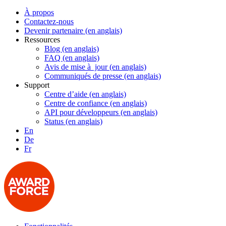
À propos
Contactez-nous
Devenir partenaire (en anglais)
Ressources
Blog (en anglais)
FAQ (en anglais)
Avis de mise à jour (en anglais)
Communiqués de presse (en anglais)
Support
Centre d’aide (en anglais)
Centre de confiance (en anglais)
API pour développeurs (en anglais)
Status (en anglais)
En
De
Fr