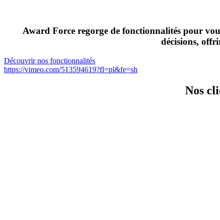
Award Force regorge de fonctionnalités pour vou
décisions, off
Découvrir nos fonctionnalités
https://vimeo.com/513594619?fl=pl&fe=sh
Nos cl
Pas de frais supplémentaires
Gestionnaires de programme, utilisateurs et fichiers illimités. Sans sur