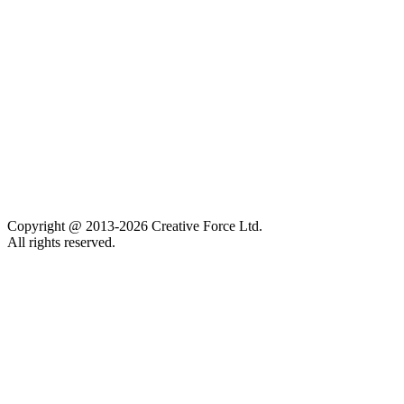
Company
Pledge 1%
Contact us
Sustainability
Careers
Privacy policy
Accessibility
Copyright @ 2013-2026 Creative Force Ltd.
All rights reserved.