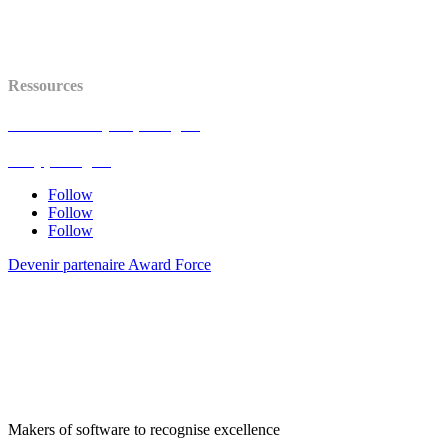
Centre d’aide
Statut (en anglais)
API (en anglais)
Ressources
Avis de mise à jour (en anglais)
Blog (en anglais)
FAQ (en anglais)
Follow
Follow
Follow
Devenir partenaire Award Force
Makers of software to recognise excellence