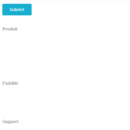
Produit
Démo
Tarifs
Fonctionnalités d’évaluation
Multilingue
Paiement en ligne
Intégrations (en anglais)
Comparer (en anglais)
Témoignages
Fiabilité
Accessibilité (en anglais)
Stockage des données (en anglais)
Sécurité
Centre de Confiance (en anglais)
Support