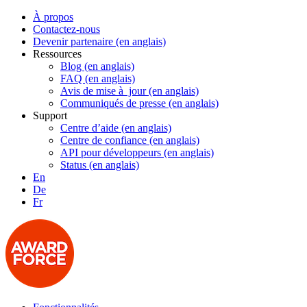
À propos
Contactez-nous
Devenir partenaire (en anglais)
Ressources
Blog (en anglais)
FAQ (en anglais)
Avis de mise à jour (en anglais)
Communiqués de presse (en anglais)
Support
Centre d’aide (en anglais)
Centre de confiance (en anglais)
API pour développeurs (en anglais)
Status (en anglais)
En
De
Fr