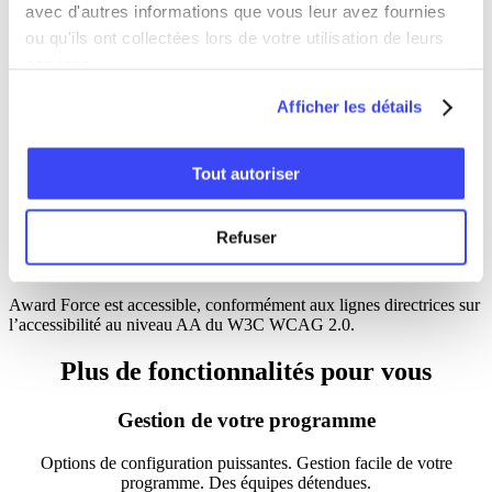
avec d'autres informations que vous leur avez fournies
Vous avez le contrôle total sur la configuration des catégories, les
ou qu'ils ont collectées lors de votre utilisation de leurs
informations à l’appui, les critères de candidature et la visibilité des
services.
sponsors que vous pouvez mettre à jour à tout moment.
Afficher les détails
Un nombre illimité de pièces jointes
Aucune limite n’est imposée sur la quantité de pièces jointes de
Tout autoriser
fichiers ou la taille du fichier. Les organisateurs peuvent choisir
d’appliquer un nombre minimum et maximum de pièces jointes
requises (et la taille maximale) avec les paramètres système.
Refuser
Accessibilité
Award Force est accessible, conformément aux lignes directrices sur
l’accessibilité au niveau AA du W3C WCAG 2.0.
Plus de fonctionnalités pour vous
Gestion de votre programme
Options de configuration puissantes. Gestion facile de votre
programme. Des équipes détendues.