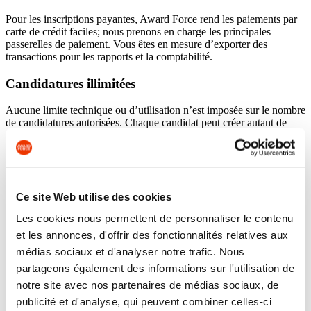
Pour les inscriptions payantes, Award Force rend les paiements par
carte de crédit faciles; nous prenons en charge les principales
passerelles de paiement. Vous êtes en mesure d’exporter des
transactions pour les rapports et la comptabilité.
Candidatures illimitées
Aucune limite technique ou d’utilisation n’est imposée sur le nombre
de candidatures autorisées. Chaque candidat peut créer autant de
candidatures que nécessaire.
Surveillez le nombre de candidatures
En tant qu’organisateur du programme, vous avez une vue
Ce site Web utilise des cookies
d’ensemble claire du nombre d’utilisateurs et de candidatures et
pouvez filtrer, exporter et analyser les candidatures.
Les cookies nous permettent de personnaliser le contenu
et les annonces, d'offrir des fonctionnalités relatives aux
Suivez le degré de finalisation des tâches
médias sociaux et d'analyser notre trafic. Nous
Aperçu facile des candidatures en cours, envoyées et payées dans le
partageons également des informations sur l'utilisation de
cas des programmes à inscription payantes.
notre site avec nos partenaires de médias sociaux, de
publicité et d'analyse, qui peuvent combiner celles-ci
Configuration de catégorie flexible