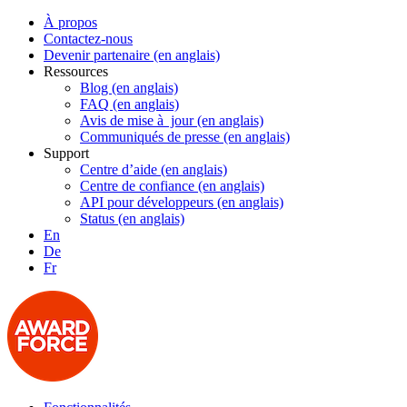
À propos
Contactez-nous
Devenir partenaire (en anglais)
Ressources
Blog (en anglais)
FAQ (en anglais)
Avis de mise à jour (en anglais)
Communiqués de presse (en anglais)
Support
Centre d’aide (en anglais)
Centre de confiance (en anglais)
API pour développeurs (en anglais)
Status (en anglais)
En
De
Fr