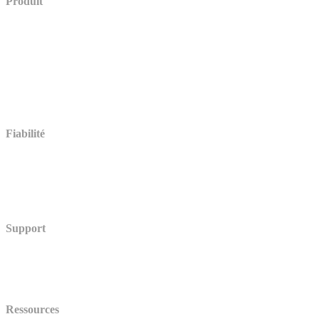
Produit
Démo
Tarifs
Fonctionnalités d’évaluation
Multilingue
Paiement en ligne
Intégrations (en anglais)
Comparer (en anglais)
Témoignages
Fiabilité
Accessibilité (en anglais)
Stockage des données (en anglais)
Sécurité
Centre de Confiance (en anglais)
Support
Centre d’aide
Statut (en anglais)
API (en anglais)
Ressources