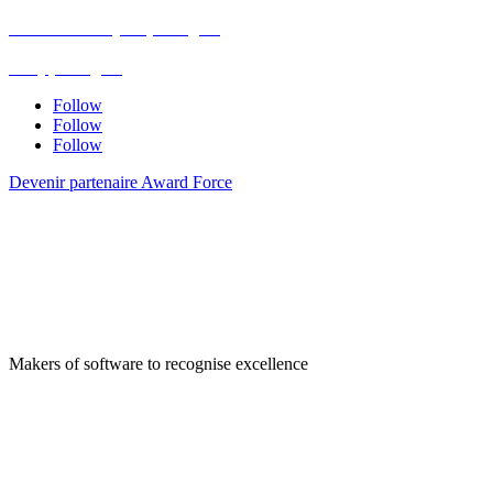
Avis de mise à jour (en anglais)
Blog (en anglais)
FAQ (en anglais)
Follow
Follow
Follow
Devenir partenaire Award Force
Makers of software to recognise excellence