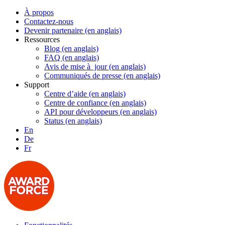
À propos
Contactez-nous
Devenir partenaire (en anglais)
Ressources
Blog (en anglais)
FAQ (en anglais)
Avis de mise à jour (en anglais)
Communiqués de presse (en anglais)
Support
Centre d’aide (en anglais)
Centre de confiance (en anglais)
API pour développeurs (en anglais)
Status (en anglais)
En
De
Fr