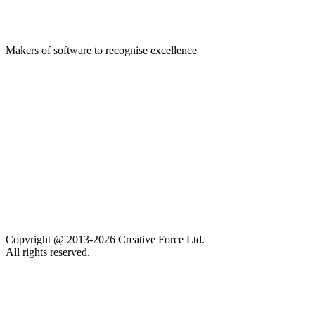
Makers of software to recognise excellence
Company
Pledge 1%
Contact us
Sustainability
Careers
Privacy policy
Accessibility
Copyright @ 2013-2026 Creative Force Ltd.
All rights reserved.