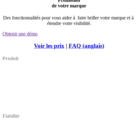
Promotion
de votre marque
Des fonctionnalités pour vous aider à faire briller votre marque et à
étendre votre visibilité.
Obtenir une démo
Voir les prix
|
FAQ (anglais)
Produit
Démo
Tarifs
Fonctionnalités d’évaluation
Multilingue
Paiement en ligne
Intégrations (en anglais)
Comparer (en anglais)
Témoignages
Fiabilité
Accessibilité (en anglais)
Stockage des données (en anglais)