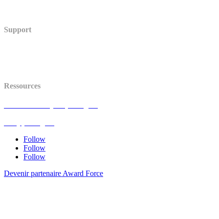
Sécurité
Centre de Confiance (en anglais)
Support
Centre d’aide
Statut (en anglais)
API (en anglais)
Ressources
Avis de mise à jour (en anglais)
Blog (en anglais)
FAQ (en anglais)
Follow
Follow
Follow
Devenir partenaire Award Force