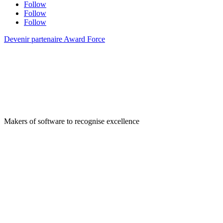
Follow
Follow
Follow
Devenir partenaire Award Force
Makers of software to recognise excellence
Company
Pledge 1%
Contact us
Sustainability