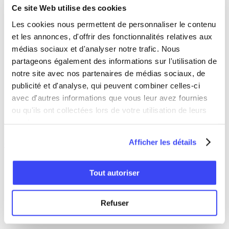
Sophistiqué et facile à utiliser.
Ce site Web utilise des cookies
Aide votre jury à prendre les meilleures décisions.
.
Les cookies nous permettent de personnaliser le contenu
et les annonces, d'offrir des fonctionnalités relatives aux
Expérience candidats
médias sociaux et d'analyser notre trafic. Nous
Toutes les fonctionnalités pour aider vos participants à envoyer plus
partageons également des informations sur l'utilisation de
de candidatures, et de meilleure qualité.
notre site avec nos partenaires de médias sociaux, de
publicité et d'analyse, qui peuvent combiner celles-ci
Promotion
de votre marque
avec d'autres informations que vous leur avez fournies
ou qu'ils ont collectées lors de votre utilisation de leurs
Des fonctionnalités pour vous aider à faire briller votre marque et à
services.
étendre votre visibilité.
Afficher les détails
Obtenir une démo
Voir les prix
|
FAQ (anglais)
Tout autoriser
Produit
Refuser
Démo
Tarifs
Fonctionnalités d’évaluation