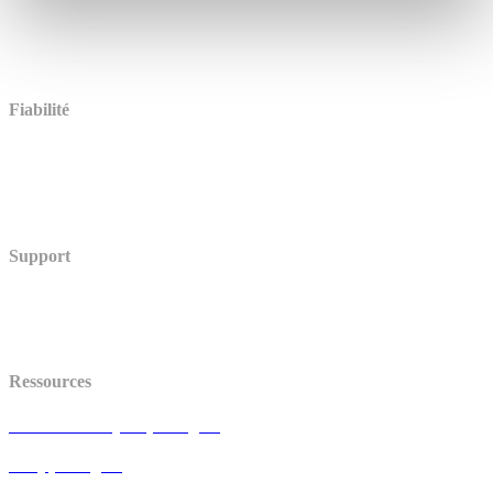
Multilingue
Paiement en ligne
Intégrations (en anglais)
Comparer (en anglais)
Témoignages
Fiabilité
Accessibilité (en anglais)
Stockage des données (en anglais)
Sécurité
Centre de Confiance (en anglais)
Support
Centre d’aide
Statut (en anglais)
API (en anglais)
Ressources
Avis de mise à jour (en anglais)
Blog (en anglais)
FAQ (en anglais)