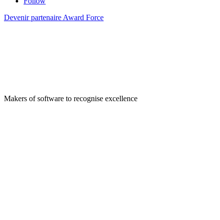
Follow
Devenir partenaire Award Force
Makers of software to recognise excellence
Company
Pledge 1%
Contact us
Sustainability
Careers
Privacy policy
Accessibility