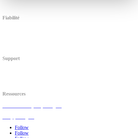
Comparer (en anglais)
Témoignages
Fiabilité
Accessibilité (en anglais)
Stockage des données (en anglais)
Sécurité
Centre de Confiance (en anglais)
Support
Centre d’aide
Statut (en anglais)
API (en anglais)
Ressources
Avis de mise à jour (en anglais)
Blog (en anglais)
FAQ (en anglais)
Follow
Follow