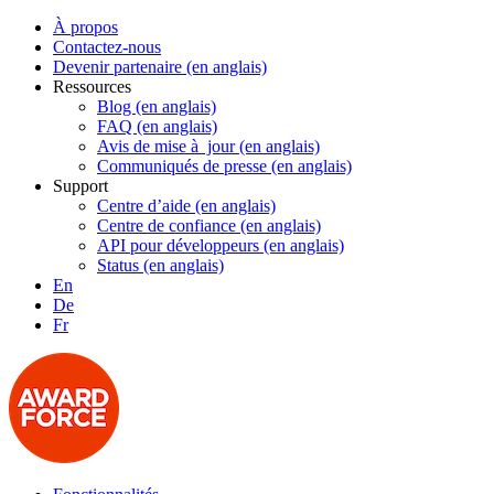
À propos
Contactez-nous
Devenir partenaire (en anglais)
Ressources
Blog (en anglais)
FAQ (en anglais)
Avis de mise à jour (en anglais)
Communiqués de presse (en anglais)
Support
Centre d’aide (en anglais)
Centre de confiance (en anglais)
API pour développeurs (en anglais)
Status (en anglais)
En
De
Fr