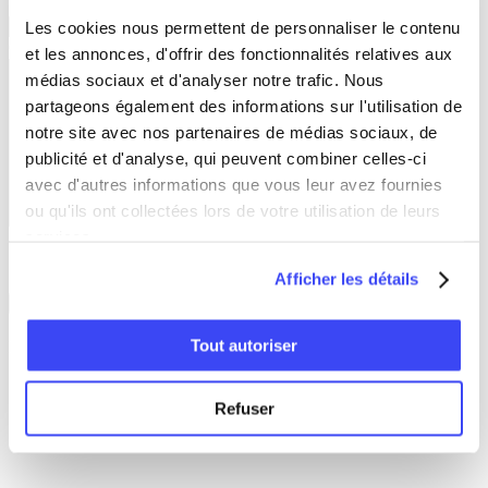
URL du programme
Les cookies nous permettent de personnaliser le contenu
Comment pouvons-nous vous aider ?
et les annonces, d'offrir des fonctionnalités relatives aux
médias sociaux et d'analyser notre trafic. Nous
partageons également des informations sur l'utilisation de
notre site avec nos partenaires de médias sociaux, de
publicité et d'analyse, qui peuvent combiner celles-ci
avec d'autres informations que vous leur avez fournies
ou qu'ils ont collectées lors de votre utilisation de leurs
services.
Consent
(Requis)
J'accepte la
politique de confidentialité
.
(Requis)
Afficher les détails
Envoyer
Tout autoriser
Produit
Démo
Refuser
Tarifs
Fonctionnalités d’évaluation
Multilingue
Paiement en ligne
Intégrations (en anglais)