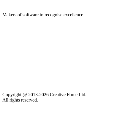
Makers of software to recognise excellence
Company
Pledge 1%
Contact us
Sustainability
Careers
Privacy policy
Accessibility
Copyright @ 2013-2026 Creative Force Ltd.
All rights reserved.