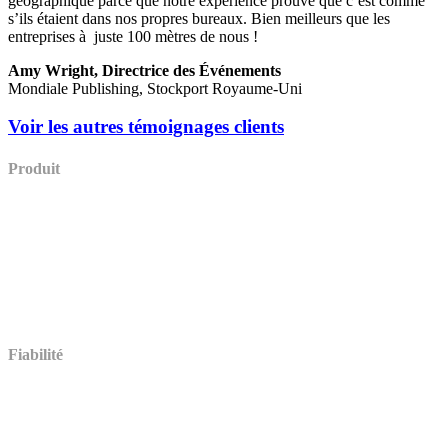
géographique parce que notre expérience prouve que c’est comme
s’ils étaient dans nos propres bureaux. Bien meilleurs que les
entreprises à juste 100 mètres de nous !
Amy Wright, Directrice des Événements
Mondiale Publishing, Stockport Royaume-Uni
Voir les autres témoignages clients
Produit
Démo
Tarifs
Fonctionnalités d’évaluation
Multilingue
Paiement en ligne
Intégrations (en anglais)
Comparer (en anglais)
Témoignages
Fiabilité
Accessibilité (en anglais)
Stockage des données (en anglais)
Sécurité
Centre de Confiance (en anglais)