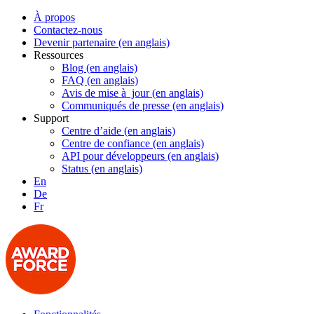
À propos
Contactez-nous
Devenir partenaire (en anglais)
Ressources
Blog (en anglais)
FAQ (en anglais)
Avis de mise à jour (en anglais)
Communiqués de presse (en anglais)
Support
Centre d’aide (en anglais)
Centre de confiance (en anglais)
API pour développeurs (en anglais)
Status (en anglais)
En
De
Fr