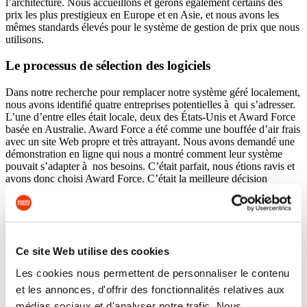
l’architecture. Nous accueillons et gérons également certains des
prix les plus prestigieux en Europe et en Asie, et nous avons les
mêmes standards élevés pour le système de gestion de prix que nous
utilisons.
Le processus de sélection des logiciels
Dans notre recherche pour remplacer notre système géré localement,
nous avons identifié quatre entreprises potentielles à qui s’adresser.
L’une d’entre elles était locale, deux des États-Unis et Award Force
basée en Australie. Award Force a été comme une bouffée d’air frais
avec un site Web propre et très attrayant. Nous avons demandé une
démonstration en ligne qui nous a montré comment leur système
pouvait s’adapter à nos besoins. C’était parfait, nous étions ravis et
avons donc choisi Award Force. C’était la meilleure décision
possible. Le service à la clientèle d’Award Force était excellent et
continue de l’être. Leur système est tellement intuitif et la mise en
place s’est faite avec une compréhension impressionnante de nos
besoins.
Ce site Web utilise des cookies
Les résultats
Les cookies nous permettent de personnaliser le contenu
La distance géographique entre nous s’est avérée totalement sans
et les annonces, d'offrir des fonctionnalités relatives aux
conséquence car leur réactivité est exceptionnelle. Avec Award
médias sociaux et d'analyser notre trafic. Nous
Force, nous avons l’impression d’avoir de vrais partenaires qui