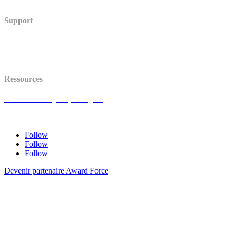
Support
Centre d’aide
Statut (en anglais)
API (en anglais)
Ressources
Avis de mise à jour (en anglais)
Blog (en anglais)
FAQ (en anglais)
Follow
Follow
Follow
Devenir partenaire Award Force