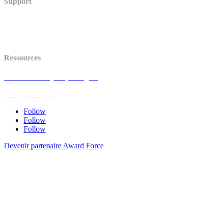
Support
Centre d’aide
Statut (en anglais)
API (en anglais)
Ressources
Avis de mise à jour (en anglais)
Blog (en anglais)
FAQ (en anglais)
Follow
Follow
Follow
Devenir partenaire Award Force