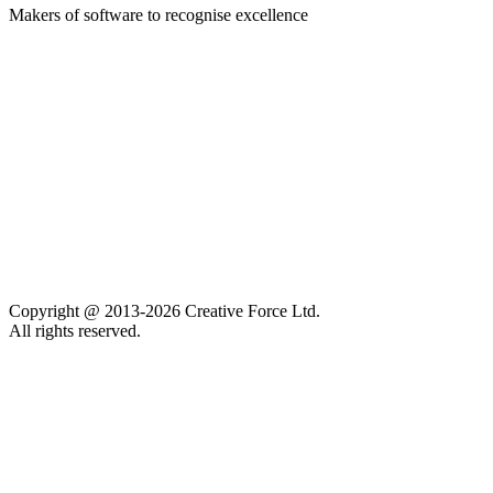
Makers of software to recognise excellence
Company
Pledge 1%
Contact us
Sustainability
Careers
Privacy policy
Accessibility
Copyright @ 2013-2026 Creative Force Ltd.
All rights reserved.