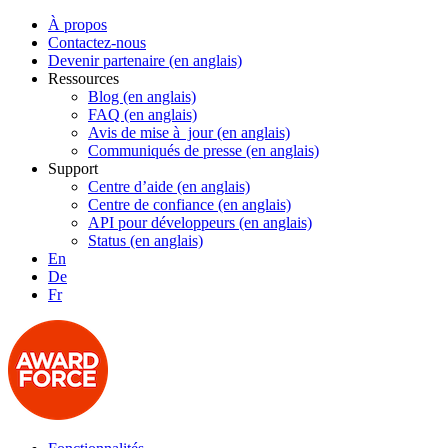
À propos
Contactez-nous
Devenir partenaire (en anglais)
Ressources
Blog (en anglais)
FAQ (en anglais)
Avis de mise à jour (en anglais)
Communiqués de presse (en anglais)
Support
Centre d’aide (en anglais)
Centre de confiance (en anglais)
API pour développeurs (en anglais)
Status (en anglais)
En
De
Fr